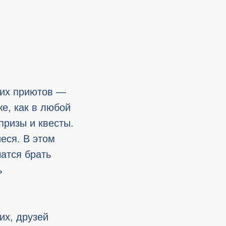
ких приютов —
же, как в любой
призы и квесты.
еся. В этом
чатся брать
ь
их, друзей