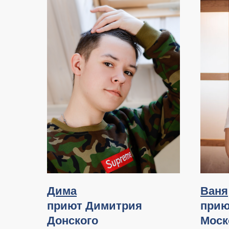
Дима
Ваня
приют Димитрия
прию
Донского
Моск