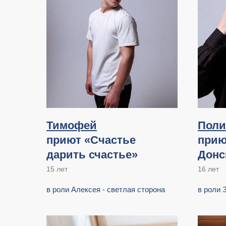
Тимофей
Поли
приют «Счастье
прию
дарить счастье»
Донс
15 лет
16 лет
в роли Алексея - светлая сторона
в роли 