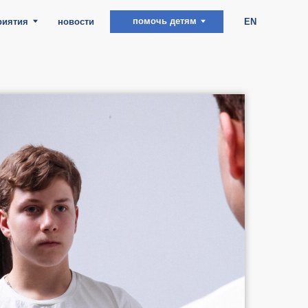
помочь детям
ости
EN