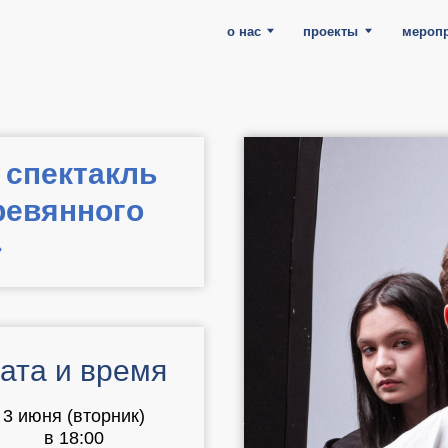
о нас
проекты
мероприятия
нов
 спектакль
ревянного
»
ата и время
3 июня (вторник)
в 18:00