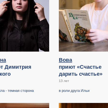
на
Вова
т Димитрия
приют «Счастье
кого
дарить счастье»
13 лет
Зла - темная сторона
в роли друга Ильи