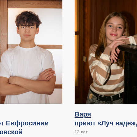
Варя
т Евфросинии
приют «Луч наде
овской
12 лет