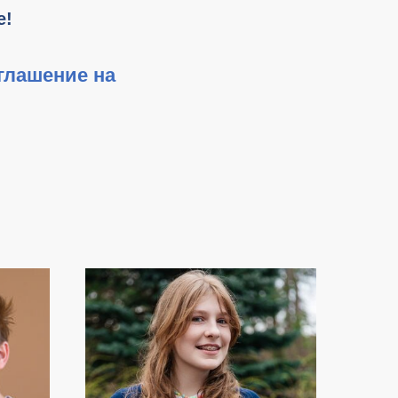
е!
глашение на