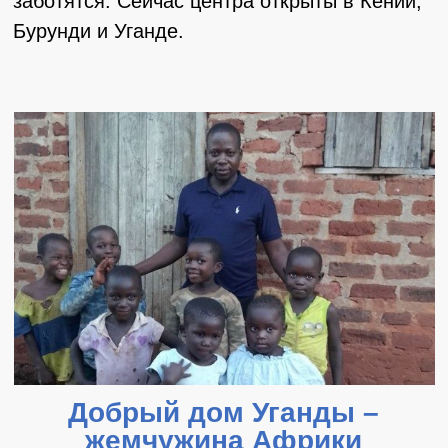
Добрый дом Уганды –
жемчужина Африки
Центр спасения детей в трущобах Уганды.
Подробнее