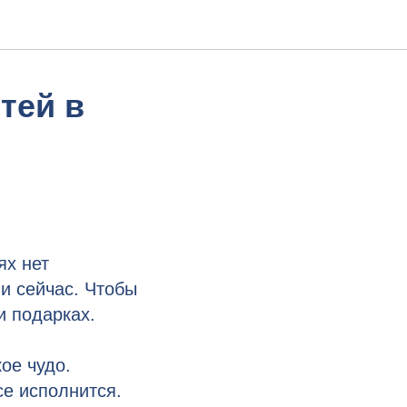
тей в
ях нет
и сейчас. Чтобы
и подарках.
ое чудо.
се исполнится.