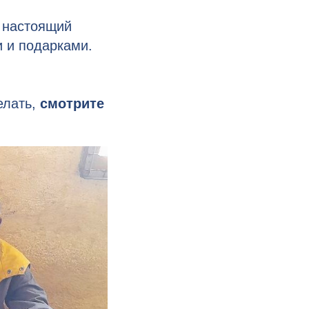
я настоящий
и и подарками.
делать,
смотрите