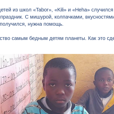
детей из школ «Tabor», «Kili» и «Heha» случилс
праздник. С мишурой, колпачками, вкусностям
 получился, нужна помощь.
ство самым бедным детям планеты
. Как это с