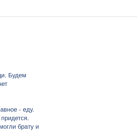
щи. Будем
нет
авное - еду.
 придется.
могли брату и