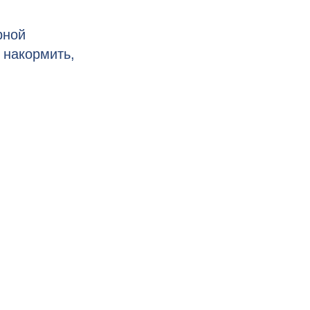
рной
 накормить,