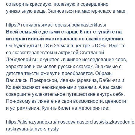
сотворить красивую, полезную и совершенно
уникальную вещь. Записаться на мастер-класс в мае:
https:// гончарнаямастерская.рф/masterklassi
Всей семьей с детьми старше 6 лет ступайте на
интерактивный мастер-класс по сказковедению.
Он будет идти 9, 18 и 25 мая в центре «ТОН». Вместе
со сказкотерапевтом и актрисой Светланой
Лебедевой вы окунетесь в живое исследование слов,
характеров и смыслов русских сказкок. Знакомые с
детства тексты оживут и преобразятся. Образы
Василисы Прекрасной, Ивана-царевича, Бабы-яги и
Кощея засияют неожиданными гранями. А вы сами
совершите увлекательное путешествие внутрь себя.
По-новому взглянете на свои возможности, ценности
и устремления. Купить билет на мероприятие:
https://afisha.yandex.ru/moscow/masterclass/skazkavedenie
raskryvaia-tainye-smysly