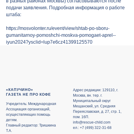
в разных районах Москвы) согласовываются после
подачи заявления. Подробная информация о работе
штаба:
https://mosvolonter.ru/event/view/shtab-po-sboru-
gumanitarnoy-pomoshchi-moskva-pomogaet-aprel--
iyun2024?ysclid=lup7e6cz41399125570
«КАПУЧИНО»
Адрес редакции: 129110, г.
ГАЗЕТА НЕ ПРО КОФЕ
Москва, вн. тер. г.
Муниципальный округ
Учредитель: Международная
Мещанский, ул. Средняя
Ассоциация организаций,
Переяславская, д. 27, стр. 1,
осуществляющих помощь
пом. 16П.
детям.
info@rescue-child.com
Главный редактор: Тришкина
ел.: +7 (499) 322-31-68
Т.А.