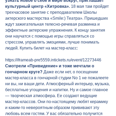
узнать новое о себе и мире вокруг, приглашает
культурный центр «Хитровка».
18 мая там пройдет
трехчасовое занятие с преподавателем Школы
актерского мастерства «Smile:) Театра». Пришедших
ждут зажигательная телесно-речевая разминка и
эффектные актерские упражнения. К концу занятия
они научатся с помощью игры справляться со
стрессом, управлять эмоциями, лучше понимать
людей. Купить билет на мастер-класс:
https://iframeab-pre5559.intickets.ru/event/12273446
Смотрели «Привидение» и тоже мечтали о
гончарном круге?
Даже если нет, о посещении
мастер-класса в гончарной студии No 1 не пожалеете
ни вы, ни ваши дети. Атмосферный интерьер, музыка,
бесплатные угощения и напитки. Ну и самое главное
— творческая атмосфера. Ее создают ведущие
мастер-классов. Они по-настоящему любят керамику
и каким-то невероятным образом прививают эту
любовь всем гостям. У вас обязательно получится